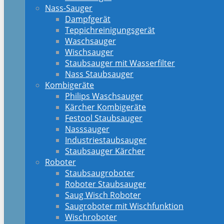
Nass-Sauger
Dampfgerät
Teppichreinigungsgerät
Waschsauger
Wischsauger
Staubsauger mit Wasserfilter
Nass Staubsauger
Kombigeräte
Philips Waschsauger
Kärcher Kombigeräte
Festool Staubsauger
Nasssauger
Industriestaubsauger
Staubsauger Kärcher
Roboter
Staubsaugroboter
Roboter Staubsauger
Saug Wisch Roboter
Saugroboter mit Wischfunktion
Wischroboter