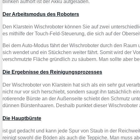
blinken aufhört ist der Akku aufgeladen.
Der Arbeitsmodus des Roboters
Den Klarstein Wischroboter können Sie auf zwei unterschiedli
es mithilfe der Touch-Feld-Steuerung, die sich auf der Oberse
Bei dem Auto-Modus fährt der Wischroboter durch den Raum und
sich wendet und ein Stückchen weiter fährt. Somit wird der V
verschmutzte Fläche gründlich zu säubern. Man sollte aber be
Die Ergebnisse des Reinigungsprozesses
Der Wischroboter von Klarstein hat sich als ein sehr gut verarb
nicht nur vor sich herschiebt, sondern saugt ihn tatsächlich ei
rotierende Bürste an der Außenseite schiebt den Schmutz unt
dünnen Bürstenhaaren. Deshalb punktet dieser Wischroboter a
Die Hauptbürste
ist gut gedacht und kann jede Spur von Staub in der Reichwei
reinigt sowohl die Böden als auch die Teppiche. Man muss abe