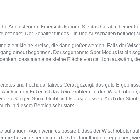
che Arten steuern. Einerseits können Sie das Gerät mit einer F
ite befindet. Der Schalter für das Ein und Ausschalten befindet
 zieht kleine Kreise, die dann größer werden. Falls der Wischro
organg erneut begonnen. Der sogenannte Spot-Modus ist ein sog
denken, dass man eine kleine Fläche von ca. 1qm auswählt, den
eitetes und hochqualitatives Gerät gezeigt, das gute Ergebnisse 
n. Auch in den Ecken ist das kein Problem für den Wischroboter, 
er den Sauger. Somit bleibt nichts ausgelassen. Auch der Stau
uch in diesem Bereich sehr stark.
te auffangen. Auch wenn es passiert, dass der Wischroboter auf
r die Tatsache bedenken, dass bei langflorigen Teppichen, wie