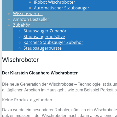
iRobot Wischroboter
Automatischer Staubsauger
Wissenswertes
Amazon Bestseller
Zubehör
Staubsauger Zubehör
Staubsaugeraufsätze
Kärcher Staubsauger Zubehör
Staubsaugerbürste
Wischroboter
Der Kla
rstein Cleanhero Wischroboter
Die neue Generation der Wischroboter – Technologie ist da un
alltäglichen Arbeiten im Haus geht, wie zum Beispiel Parket
Keine Produkte gefunden.
Dazu wurde ein besonderer Roboter, nämlich ein Wischroboter g
putzen müssen – der Wischroboter macht dann alles alleine,