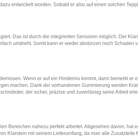
t dazu entwickelt worden. Sobald er also auf einen solchen Teppic
igiert. Das ist durch die integrierten Sensoren möglich. Der Kla
einfach umdreht. Somit kann er weder abstürzen noch Schaden 
ernissen. Wenn er auf ein Hindernis kommt, dann bemerkt er es 
orgen machen. Dank der vorhandenen Gummierung werden Kratz
schroboter, der sicher, präzise und zuverlässig seine Arbeit erl
en Bereichen nahezu perfekt arbeitet. Abgesehen davon, hat er 
n Klarstein mit seinem Lieferumfang, da man alle Zusatzteile f