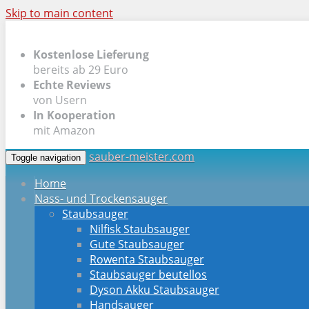
Skip to main content
Kostenlose Lieferung
bereits ab 29 Euro
Echte Reviews
von Usern
In Kooperation
mit Amazon
sauber-meister.com
Toggle navigation
Home
Nass- und Trockensauger
Staubsauger
Nilfisk Staubsauger
Gute Staubsauger
Rowenta Staubsauger
Staubsauger beutellos
Dyson Akku Staubsauger
Handsauger