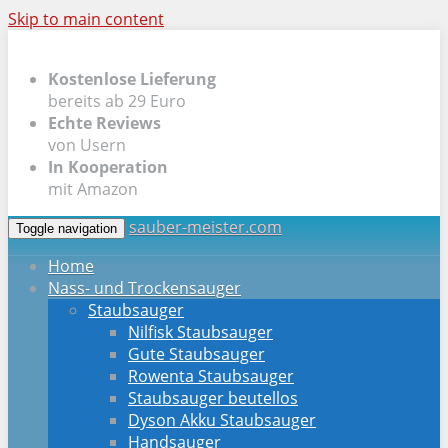
Skip to main content
Kostenlose Lieferung
bereits ab 29 Euro
Echte Reviews
von Usern
In Kooperation
mit Amazon
sauber-meister.com
Toggle navigation
Home
Nass- und Trockensauger
Staubsauger
Nilfisk Staubsauger
Gute Staubsauger
Rowenta Staubsauger
Staubsauger beutellos
Dyson Akku Staubsauger
Handsauger