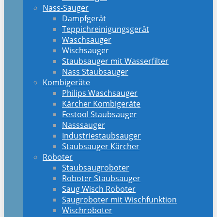
Nass-Sauger
Dampfgerät
Teppichreinigungsgerät
Waschsauger
Wischsauger
Staubsauger mit Wasserfilter
Nass Staubsauger
Kombigeräte
Philips Waschsauger
Kärcher Kombigeräte
Festool Staubsauger
Nasssauger
Industriestaubsauger
Staubsauger Kärcher
Roboter
Staubsaugroboter
Roboter Staubsauger
Saug Wisch Roboter
Saugroboter mit Wischfunktion
Wischroboter