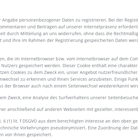
ter Angabe personenbezogener Daten zu registrieren. Bei der Regi
ommentaren und Beiträgen auf unserer Internetpräsenz erforderlich.
zeit durch Mitteilung an uns widerrufen, ohne dass die Rechtmäßig
et und Ihre im Rahmen der Registrierung gespeicherten Daten wer
ien, die im Internetbrowser bzw. vom Internetbrowser auf dem Co
Nutzers gespeichert werden. Dieser Cookie enthält eine charakteris
tzen Cookies zu dem Zweck ein, unser Angebot nutzerfreundlicher
nwechsel zu erkennen und Ihnen Services anzubieten. Einige Funk
dass der Browser auch nach einem Seitenwechsel wiedererkannt wir
em Zweck, eine Analyse des Surfverhaltens unserer Seitenbesuche
her anschließend auf anderen Webseiten mit gezielter, interess
t. 6 (1) lit. f DSGVO aus dem berechtigten Interesse an den oben 
chnische Vorkehrungen pseudonymisiert. Eine Zuordnung der Daten
n von Ihnen gespeichert.