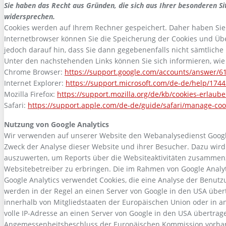
Sie haben das Recht aus Gründen, die sich aus Ihrer besonderen Si
widersprechen.
Cookies werden auf Ihrem Rechner gespeichert. Daher haben Sie 
Internetbrowser können Sie die Speicherung der Cookies und Übe
jedoch darauf hin, dass Sie dann gegebenenfalls nicht sämtlich
Unter den nachstehenden Links können Sie sich informieren, wie 
Chrome Browser:
https://support.google.com/accounts/answer/6
Internet Explorer:
https://support.microsoft.com/de-de/help/174
Mozilla Firefox:
https://support.mozilla.org/de/kb/cookies-erlau
Safari:
https://support.apple.com/de-de/guide/safari/manage-coo
Nutzung von Google Analytics
Wir verwenden auf unserer Website den Webanalysedienst Google 
Zweck der Analyse dieser Website und ihrer Besucher. Dazu wir
auszuwerten, um Reports über die Websiteaktivitäten zusammen
Websitebetreiber zu erbringen. Die im Rahmen von Google Analy
Google Analytics verwendet Cookies, die eine Analyse der Benut
werden in der Regel an einen Server von Google in den USA übertr
innerhalb von Mitgliedstaaten der Europäischen Union oder in 
volle IP-Adresse an einen Server von Google in den USA übertrag
Angemessenheitsbeschluss der Europäischen Kommission vorhanden