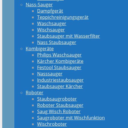
Nass-Sauger
Dampfgerät
Teppichreinigungsgerät
Waschsauger
Wischsauger
Staubsauger mit Wasserfilter
Nass Staubsauger
Kombigeräte
Philips Waschsauger
Kärcher Kombigeräte
Festool Staubsauger
Nasssauger
Industriestaubsauger
Staubsauger Kärcher
Roboter
Staubsaugroboter
Roboter Staubsauger
Saug Wisch Roboter
Saugroboter mit Wischfunktion
Wischroboter