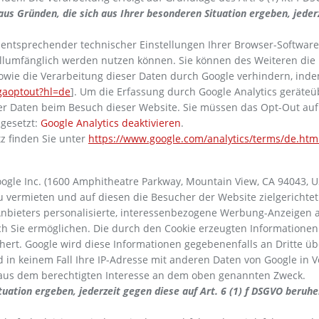
aus Gründen, die sich aus Ihrer besonderen Situation ergeben, jeder
entsprechender technischer Einstellungen Ihrer Browser-Software v
vollumfänglich werden nutzen können. Sie können des Weiteren die
sowie die Verarbeitung dieser Daten durch Google verhindern, ind
/gaoptout?hl=de
].
Um die Erfassung durch Google Analytics geräteü
rer Daten beim Besuch dieser Website. Sie müssen das Opt-Out au
 gesetzt:
Google Analytics deaktivieren
.
 finden Sie unter
https://www.google.com/analytics/terms/de.htm
gle Inc. (1600 Amphitheatre Parkway, Mountain View, CA 94043, US
u vermieten und auf diesen die Besucher der Website zielgericht
Anbieters personalisierte, interessenbezogene Werbung-Anzeigen 
ch Sie ermöglichen. Die durch den Cookie erzeugten Informationen
ert. Google wird diese Informationen gegebenenfalls an Dritte übe
rd in keinem Fall Ihre IP-Adresse mit anderen Daten von Google in 
GVO aus dem berechtigten Interesse an dem oben genannten Zweck.
tuation ergeben, jederzeit gegen diese auf Art. 6 (1) f DSGVO beru