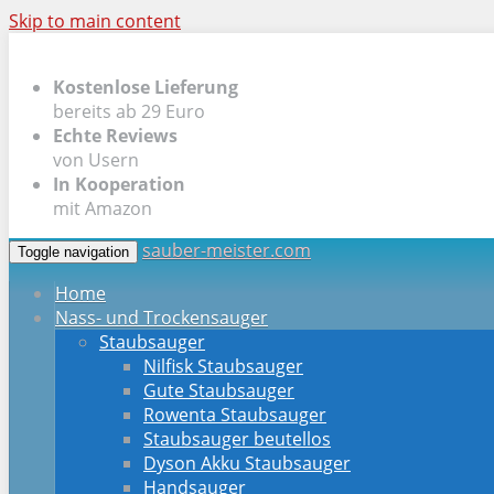
Skip to main content
Kostenlose Lieferung
bereits ab 29 Euro
Echte Reviews
von Usern
In Kooperation
mit Amazon
sauber-meister.com
Toggle navigation
Home
Nass- und Trockensauger
Staubsauger
Nilfisk Staubsauger
Gute Staubsauger
Rowenta Staubsauger
Staubsauger beutellos
Dyson Akku Staubsauger
Handsauger