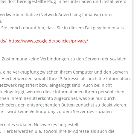
 dort bereitgestellte Plug-In herunterladen und installieren:
rkwerbeinitiative (Network Advertising Initiative) unter
n.
ie jedoch darauf hin, dass Sie in diesem Fall gegebenenfalls
ads/
,
https://www.google.de/policies/privacy/
che Zustimmung keine Verbindungen zu den Servern der sozialen
ten, eine Verknüpfung zwischen Ihrem Computer und den Servern
. Hierbei werden sowohl Ihre IP-Adresse als auch die Information,
etzwerk registriert bzw. eingeloggt sind. Auch bei nicht
ook eingeloggt, werden diese Informationen Ihrem persönlichen
ionen Ihrem Benutzerkonto zugeordnet, was Sie nur durch
schieden, den entsprechenden Button zunächst zu deaktivieren.
he – wird keine Verknüpfung zu dem Server des sozialen
vern des sozialen Netzwerkes hergestellt.
 Hierbei werden u.a. sowohl Ihre IP-Adresse als auch die