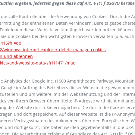
tuation ergeben, jederzeit gegen diese auf Art. 6 (1) f DSGVO beru
die volle Kontrolle über die Verwendung von Cookies. Durch die 
rmittlung der enthaltenen Daten verhindern. Bereits gespeicherte
e Funktionen dieser Website vollumfänglich werden nutzen können.
Sie die Cookies bei den wichtigsten Browsern verwalten (u.a. auch
1416?hl=de
42/windows-internet-explorer-delete-manage-cookies
ben-und-ablehnen
kies-and-website-data-sfri11471/mac
Analytics der Google Inc. (1600 Amphitheatre Parkway, Mountain 
d Google im Auftrag des Betreibers dieser Website die gewonnene
zustellen und um weitere, mit der Websitenutzung und der Inte
tics von Ihrem Browser übermittelte IP-Adresse wird nicht mit a
zung der Website durch Sie ermöglichen. Die durch die Cookies er
agen und dort gespeichert. Auf dieser Website ist die IP-Anonymis
anderen Vertragsstaaten des Abkommens über den Europäischen Wi
en und dort gekürzt. Ihre Daten werden gegebenenfalls in die USA 
. Die Verarbeitung erfolgt auf Grundlage des Art. 6 (1) lit. f D