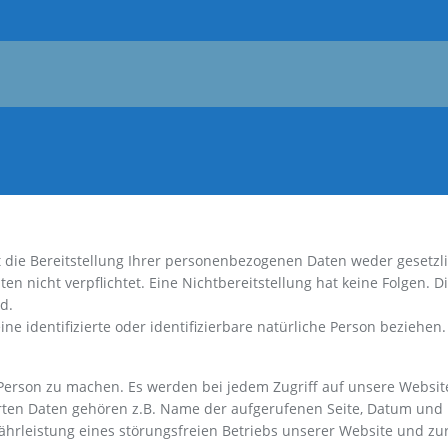
ie Bereitstellung Ihrer personenbezogenen Daten weder gesetzlic
ten nicht verpflichtet. Eine Nichtbereitstellung hat keine Folgen. 
d.
ne identifizierte oder identifizierbare natürliche Person beziehen.
erson zu machen. Es werden bei jedem Zugriff auf unsere Websit
cherten Daten gehören z.B. Name der aufgerufenen Seite, Datum un
ährleistung eines störungsfreien Betriebs unserer Website und z