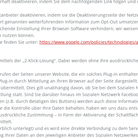
ft deaktivieren, indem Sie dem nachfolgenden Link folgen und das
bieter deaktivieren, indem sie die Deaktivierungsseite der Netzwe
ort genannten weiterführenden Information zum Opt-Out umsetze
hende Einstellung Ihrer Browser-Software verhindern; wir weisen S
n nutzen können.
e finden Sie unter:
https://www.google.com/policies/technologies/
mittels der „2-Klick-Lösung“. Dabei werden ohne Ihre ausdrückli
ufen der Seiten unserer Website, die ein solches Plug-in enthal
lug-in durch Mitteilung an Ihren Browser auf der Seite dargestellt
übermittelt. Dies gilt unabhängig davon, ob Sie bei dem Sozialen N
ittlung statt. Sind Sie darüber hinaus im Sozialen Netzwerk Faceb
en (z.B. durch Betätigen des Buttons) werden auch diese Informat
e die Kontrolle über Ihre Daten behalten, haben wir uns dazu ent
usdrückliche Zustimmung – in Form der Aktivierung der Schaltfläc
ttelt.
(farblich unterlegt) und es wird eine direkte Verbindung zu dem Ser
 Ihrer Daten an den jeweiligen Anbieter des Sozialen Netzwerkes.