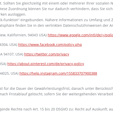
t. Sollten Sie gleichzeitig mit einem oder mehrerer Ihrer sozial
iese Zuordnung können Sie nur dadurch verhindern, dass Sie sich
rken ausloggen.
lick-Funktion“ eingebunden. Nähere Informationen zu Umfang und 
atsphäre finden Sie in den verlinkten Datenschutzhinweisen der An
iew, Kalifornien, 94043 USA)
https://www.google.com/intl/de/+/poli
94304, USA)
https://www.facebook.com/policy.php
 CA 94107, USA)
https://twitter.com/privacy
 USA)
https://about.pinterest.com/de/privacy-policy
 94025, USA)
https://help.instagram.com/155833707900388
 für die Dauer der Gewährleistungsfrist, danach unter Berücksich
nach Fristablauf gelöscht, sofern Sie der weitergehenden Verarb
gende Rechte nach Art. 15 bis 20 DSGVO zu: Recht auf Auskunft, au