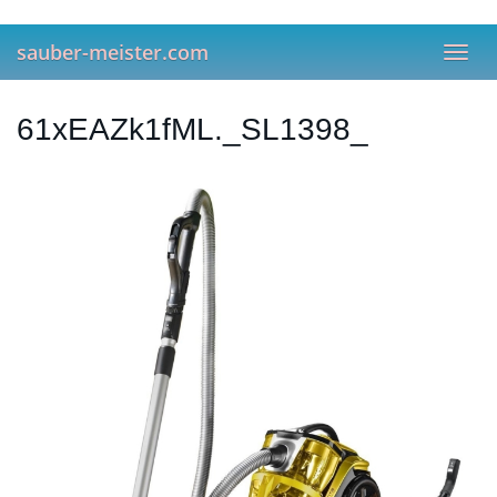
Skip
to
sauber-meister.com
main
Toggl
content
navig
61xEAZk1fML._SL1398_